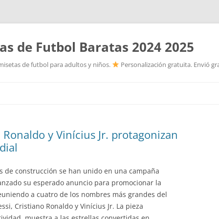
as de Futbol Baratas 2024 2025
isetas de futbol para adultos y niños.
Personalización gratuita. Envió gr
Saltar
al
contenido
 Ronaldo y Vinícius Jr. protagonizan
dial
ues de construcción se han unido en una campaña
 lanzado su esperado anuncio para promocionar la
reuniendo a cuatro de los nombres más grandes del
si, Cristiano Ronaldo y Vinícius Jr. La pieza
ividad, muestra a las estrellas convertidas en