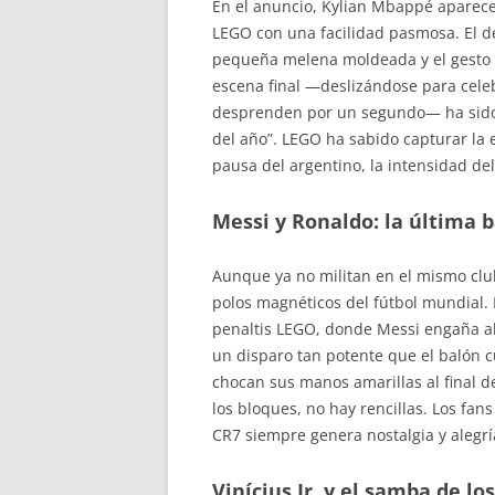
En el anuncio, Kylian Mbappé aparec
LEGO con una facilidad pasmosa. El de
pequeña melena moldeada y el gesto c
escena final —deslizándose para celeb
desprenden por un segundo— ha sido c
del año”. LEGO ha sabido capturar la e
pausa del argentino, la intensidad del
Messi y Ronaldo: la última 
Aunque ya no militan en el mismo club
polos magnéticos del fútbol mundial. 
penaltis LEGO, donde Messi engaña al 
un disparo tan potente que el balón c
chocan sus manos amarillas al final d
los bloques, no hay rencillas. Los fan
CR7 siempre genera nostalgia y alegrí
Vinícius Jr. y el samba de los