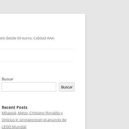
atis desde 69 euros. Calidad AAA.
Buscar
Buscar
Recent Posts
Mbappé, Messi, Cristiano Ronaldo y
Vinícius Jr. protagonizan el anuncio de
LEGO Mundial