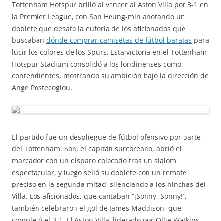
Tottenham Hotspur brilló al vencer al Aston Villa por 3-1 en
la Premier League, con Son Heung-min anotando un
doblete que desató la euforia de los aficionados que
buscaban
dónde comprar camisetas de fútbol baratas
para
lucir los colores de los Spurs. Esta victoria en el Tottenham
Hotspur Stadium consolidó a los londinenses como
contendientes, mostrando su ambición bajo la dirección de
Ange Postecoglou.
El partido fue un despliegue de fútbol ofensivo por parte
del Tottenham. Son, el capitán surcoreano, abrió el
marcador con un disparo colocado tras un slalom
espectacular, y luego selló su doblete con un remate
preciso en la segunda mitad, silenciando a los hinchas del
Villa. Los aficionados, que cantaban “¡Sonny, Sonny!”,
también celebraron el gol de James Maddison, que
completó el 3-1. El Aston Villa, liderado por Ollie Watkins,