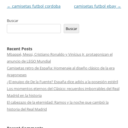
Navegación
←
camisetas futbol cordoba
camisetas futbol ebay
→
de
Buscar
entradas
Buscar
Recent Posts
Mbappé, Messi, Cristiano Ronaldo y Vinícius Jr. protagonizan el
anuncio de LEGO Mundial
Camisetas retro de España: Homenaje al diseño clásico de la era
Aragoneses
¿El equipo de De la Fuente? España dice adiós a la posesión estéril
Los momentos eternos del Clásico: recuerdos imborrables del Real
Madrid en la historia
El cabezazo de la eternidad: Ramos y la noche que cambió la
historia del Real Madrid