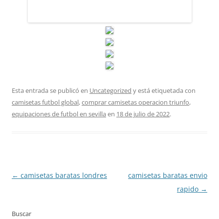
Esta entrada se publicó en
Uncategorized
y está etiquetada con
camisetas futbol global
,
comprar camisetas operacion triunfo
,
equipaciones de futbol en sevilla
en
18 de julio de 2022
.
Navegación
←
camisetas baratas londres
camisetas baratas envio
de
rapido
→
entradas
Buscar