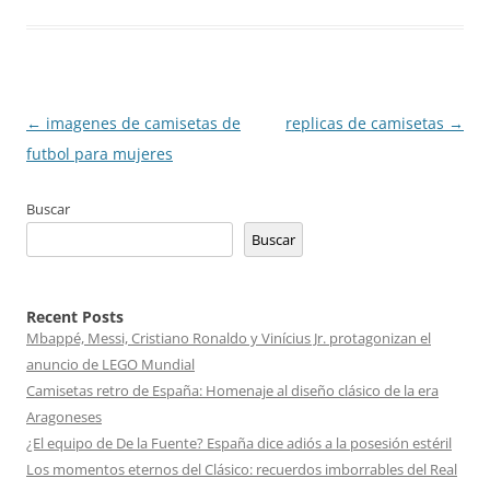
Navegación
←
imagenes de camisetas de
replicas de camisetas
→
de
futbol para mujeres
entradas
Buscar
Buscar
Recent Posts
Mbappé, Messi, Cristiano Ronaldo y Vinícius Jr. protagonizan el
anuncio de LEGO Mundial
Camisetas retro de España: Homenaje al diseño clásico de la era
Aragoneses
¿El equipo de De la Fuente? España dice adiós a la posesión estéril
Los momentos eternos del Clásico: recuerdos imborrables del Real