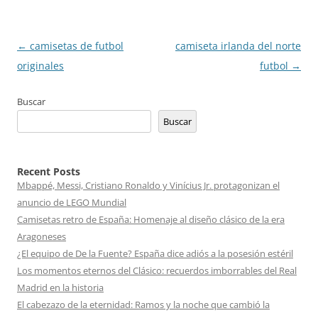
Navegación
←
camisetas de futbol
camiseta irlanda del norte
de
originales
futbol
→
entradas
Buscar
Buscar
Recent Posts
Mbappé, Messi, Cristiano Ronaldo y Vinícius Jr. protagonizan el
anuncio de LEGO Mundial
Camisetas retro de España: Homenaje al diseño clásico de la era
Aragoneses
¿El equipo de De la Fuente? España dice adiós a la posesión estéril
Los momentos eternos del Clásico: recuerdos imborrables del Real
Madrid en la historia
El cabezazo de la eternidad: Ramos y la noche que cambió la