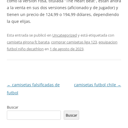
como la versión rosa, titulada “The Heart Beat”, están ahora
a la venta en sus dos versiones (aficionado y de jugador) y
tienen un precio de 124,99 o 194,99 dólares, dependiendo
la que elijas.
Esta entrada se publicó en
Uncategorized
y está etiquetada con
camiseta girona fc barata
,
comprar camisetas liga 123
,
equipacion
futbol niño decathlon
en
1 de agosto de 2023
.
Navegación
←
camisetas falsificadas de
camisetas futbol chile
→
de
futbol
entradas
Buscar
Buscar