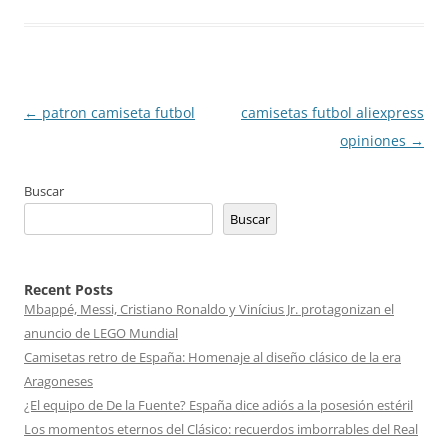
Navegación
←
patron camiseta futbol
camisetas futbol aliexpress
de
opiniones
→
entradas
Buscar
Buscar
Recent Posts
Mbappé, Messi, Cristiano Ronaldo y Vinícius Jr. protagonizan el
anuncio de LEGO Mundial
Camisetas retro de España: Homenaje al diseño clásico de la era
Aragoneses
¿El equipo de De la Fuente? España dice adiós a la posesión estéril
Los momentos eternos del Clásico: recuerdos imborrables del Real