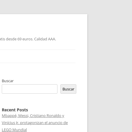
atis desde 69 euros. Calidad AAA.
Buscar
Buscar
Recent Posts
Mbappé, Messi, Cristiano Ronaldo y
Vinícius Jr. protagonizan el anuncio de
LEGO Mundial