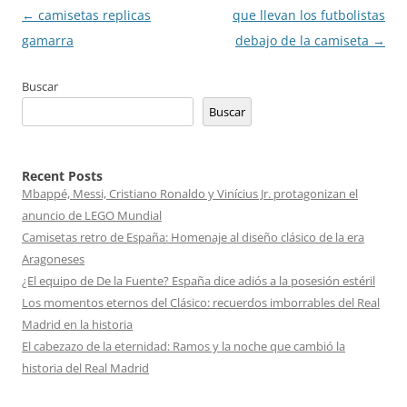
Navegación
←
camisetas replicas
que llevan los futbolistas
de
gamarra
debajo de la camiseta
→
entradas
Buscar
Buscar
Recent Posts
Mbappé, Messi, Cristiano Ronaldo y Vinícius Jr. protagonizan el
anuncio de LEGO Mundial
Camisetas retro de España: Homenaje al diseño clásico de la era
Aragoneses
¿El equipo de De la Fuente? España dice adiós a la posesión estéril
Los momentos eternos del Clásico: recuerdos imborrables del Real
Madrid en la historia
El cabezazo de la eternidad: Ramos y la noche que cambió la
historia del Real Madrid