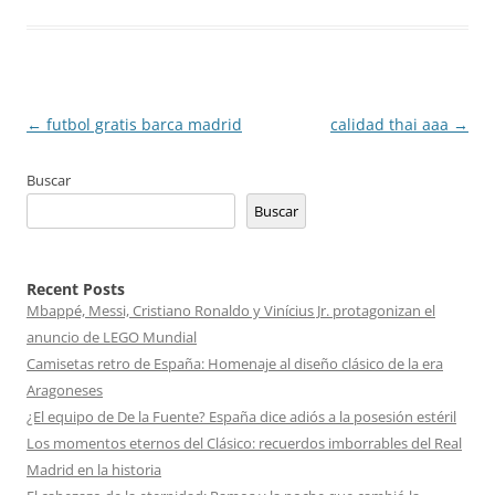
Navegación
←
futbol gratis barca madrid
calidad thai aaa
→
de
Buscar
entradas
Buscar
Recent Posts
Mbappé, Messi, Cristiano Ronaldo y Vinícius Jr. protagonizan el
anuncio de LEGO Mundial
Camisetas retro de España: Homenaje al diseño clásico de la era
Aragoneses
¿El equipo de De la Fuente? España dice adiós a la posesión estéril
Los momentos eternos del Clásico: recuerdos imborrables del Real
Madrid en la historia