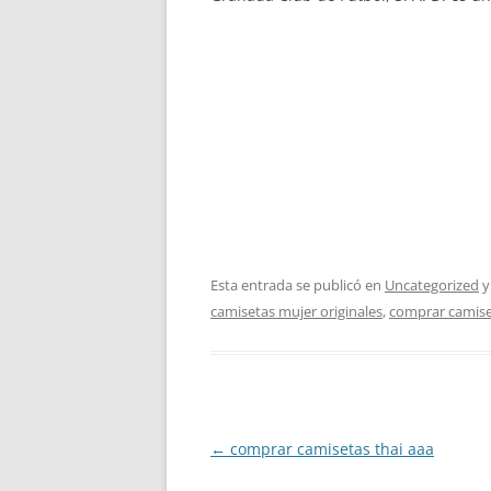
Esta entrada se publicó en
Uncategorized
y
camisetas mujer originales
,
comprar camise
Navegación
←
comprar camisetas thai aaa
de