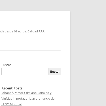
atis desde 69 euros. Calidad AAA.
Buscar
Buscar
Recent Posts
Mbappé, Messi, Cristiano Ronaldo y
Vinícius Jr. protagonizan el anuncio de
LEGO Mundial