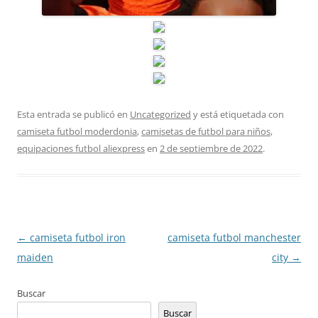
Esta entrada se publicó en
Uncategorized
y está etiquetada con
camiseta futbol moderdonia
,
camisetas de futbol para niños
,
equipaciones futbol aliexpress
en
2 de septiembre de 2022
.
Navegación
←
camiseta futbol iron
camiseta futbol manchester
de
maiden
city
→
entradas
Buscar
Buscar