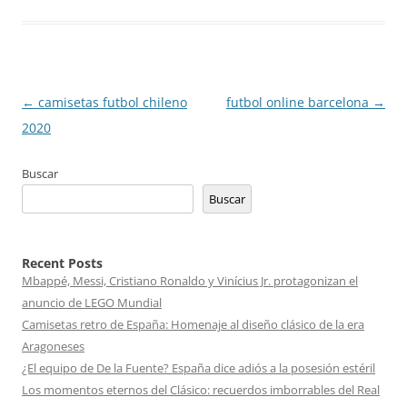
Navegación
←
camisetas futbol chileno
futbol online barcelona
→
de
2020
entradas
Buscar
Buscar
Recent Posts
Mbappé, Messi, Cristiano Ronaldo y Vinícius Jr. protagonizan el
anuncio de LEGO Mundial
Camisetas retro de España: Homenaje al diseño clásico de la era
Aragoneses
¿El equipo de De la Fuente? España dice adiós a la posesión estéril
Los momentos eternos del Clásico: recuerdos imborrables del Real