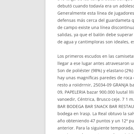
debutó cuando todavía era un adolesce
Generalmente esta línea de jugadore
defensas más cerca del guardameta qu
de campo existe una línea discontinua 
salidas, ya que el balón debe superar 
de agua y cantimploras son ideales, 
Los primeros escudos en las camisetas
llegar a ese lugar antes atravesaron 
Son de poliéster (98%) y elastano (2%)
hay unas magníficas paredes de roca c
resto a roiidrrnir, 25034-09 GRANJA 
09, PAPELERIA bazar 900.000 luutal lI
vanoedir, Céntrica, Brusco ceje. 7 1 
BAR BODEGA BAR SNACK BAR RESTAURAN
bodega en lrasp. La Real obtuvo la sa
año obteniendo 47 puntos y un 12º p
anterior. Para la siguiente temporada