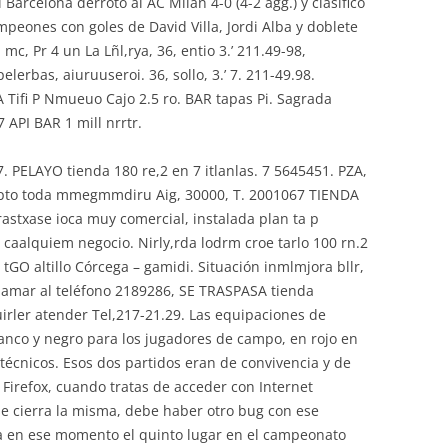
arcelona derrotó al AC Milan 4-0 (4-2 agg.) y clasificó
ampeones con goles de David Villa, Jordi Alba y doblete
mc, Pr 4 un La Lñl,rya, 36, entio 3.’ 211.49-98,
erbas, aiuruuseroi. 36, sollo, 3.’ 7. 211-49.98.
 Tifi P Nmueuo Cajo 2.5 ro. BAR tapas Pi. Sagrada
 API BAR 1 mill nrrtr.
7. PELAYO tienda 180 re,2 en 7 itlanlas. 7 5645451. PZA,
apto toda mmegmmdiru Aig, 30000, T. 2001067 TIENDA
astxase ioca muy comercial, instalada plan ta p
o caalquiem negocio. Nirly,rda lodrm croe tarlo 100 rn.2
y tGO altillo Córcega – gamidi. Situación inmlmjora bllr,
lamar al teléfono 2189286, SE TRASPASA tienda
ler atender Tel,217-21.29. Las equipaciones de
nco y negro para los jugadores de campo, en rojo en
s técnicos. Esos dos partidos eran de convivencia y de
Firefox, cuando tratas de acceder con Internet
 se cierra la misma, debe haber otro bug con ese
a en ese momento el quinto lugar en el campeonato