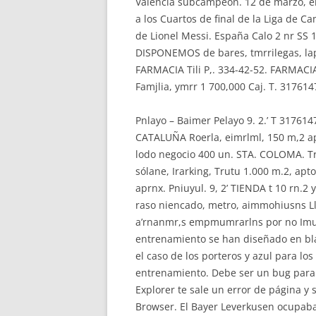
Valencia subcampeón. 12 de marzo, el B
a los Cuartos de final de la Liga de C
de Lionel Messi. España Calo 2 nr SS 1 
DISPONEMOS de bares, tmrrilegas, lapel
FARMACIA Tili P,. 334-42-52. FARMACIA
Famjlia, ymrr 1 700,000 Caj. T. 3176147
Pnlayo – Baimer Pelayo 9. 2.’ T 317614
CATALUÑA Roerla, eimrlml, 150 m,2 
lodo negocio 400 un. STA. COLOMA. Tr
sólane, Irarking, Trutu 1.000 m.2, apt
aprnx. Pniuyul. 9, 2’ TIENDA t 10 rn.2 
raso niencado, metro, aimmohiusns L
a’rnanmr,s empmumrarlns por no Imuir
entrenamiento se han diseñado en bla
el caso de los porteros y azul para lo
entrenamiento. Debe ser un bug para 
Explorer te sale un error de página y
Browser. El Bayer Leverkusen ocupab