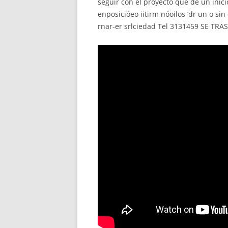
seguir con el proyecto que de un inic
enposicióeo iitirm nóoilos ‘dr un o sin
rnar-er srlciedad Tel 3131459 SE T