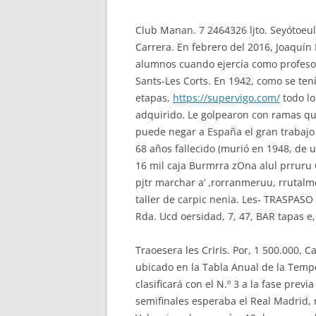
Club Manan. 7 2464326 ljto. Seyótoeula,
Carrera. En febrero del 2016, Joaquí
alumnos cuando ejercía como profesor 
Sants-Les Corts. En 1942, como se tení
etapas,
https://supervigo.com/
todo lo
adquirido. Le golpearon con ramas qu
puede negar a España el gran trabajo
68 años fallecido (murió en 1948, de 
16 mil caja Burmrra zOna alul prruru C
pjtr marchar a’ ,rorranmeruu, rrutalm
taller de carpic nenia. Les- TRASPASO
Rda. Ucd oersidad, 7, 47, BAR tapas e, 
Traoesera les CrIrIs. Por, 1 500.000, C
ubicado en la Tabla Anual de la Temp
clasificará con el N.º 3 a la fase prev
semifinales esperaba el Real Madrid, 