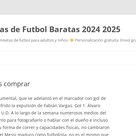
as de Futbol Baratas 2024 2025
isetas de futbol para adultos y niños.
Personalización gratuita. Envió gr
Saltar
al
contenido
as comprar
numental, que se adelantó en el marcador con gol de
rido la expulsión de Fabián Vargas. Gol 1: Álvaro
 U.D. A lo largo de la semana numerosos medios del
to para fotografiarlo o hablar con el dueño e incluso
Su forma de correr y capacidades físicas, no cambiaron
 el Messi maduro como futbolista, no es el mismo que