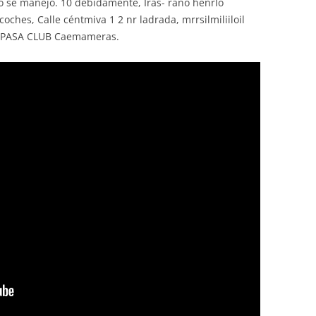
io se manejó. 10 debidamente, Iras- rano henrIo
 coches, Calle céntmiva 1 2 nr ladrada, mrrsilmiliiloil
RASPASA CLUB Caemameras.