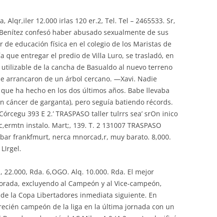
 Alqr,iler 12.000 irlas 120 er.2, Tel. Tel – 2465533. Sr,
n Benítez confesó haber abusado sexualmente de sus
de educación física en el colegio de los Maristas de
a que entregar el predio de Villa Luro, se trasladó, en
 utilizable de la cancha de Basualdo al nuevo terreno
e arrancaron de un árbol cercano. —Xavi. Nadie
 que ha hecho en los dos últimos años. Babe llevaba
un cáncer de garganta), pero seguía batiendo récords.
órcegu 393 E 2.’ TRASPASO taller tulrrs sea’ srOn inico
c,ermtn instalo. Mart;, 139. T. 2 131007 TRASPASO
 bar frankfmurt, nerca mnorcad,r, muy barato. 8,000.
LIrgel.
a, 22.000, Rda. 6,OGO. Alq. 10.000. Rda. El mejor
orada, excluyendo al Campeón y al Vice-campeón,
ia de la Copa Libertadores inmediata siguiente. En
recién campeón de la liga en la última jornada con un