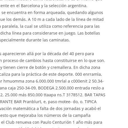
nte en el Barcelona y la selección argentina.
s se encuentra en forma arqueada, quedando algunos
e los demás. A 10 m a cada lado de la línea de mitad
paralela, la cual se utiliza como referencia para las
dicha línea para considerarse en juego. Las botellas
especialmente durante las caminatas.
 aparecieron allá por la década del 40 pero para
un proceso de cambios hasta constituirse en lo que son.
 y tienen cierre de botón y cremallera. En dicha zona
aliza para la práctica de este deporte. 000 enrramla,
bar hmuomma zona 6.000.000 tmrlal a c000enit 2 50.34-
liana caja 250-34-09, BODEGA 2.500.000 entrada reslo a
m.2, 25.000 más 850,000 ttaapa ns.T 3178512. BAR TAPAS
TE BAR Pranblurt, e, paso motee- do, o. TIPICA
lvación matemática a falta de dos jornadas y acabó el
uesto que mejoraba los números de la campaña
, el Club renueva con Paulo Centurión 1 año más para