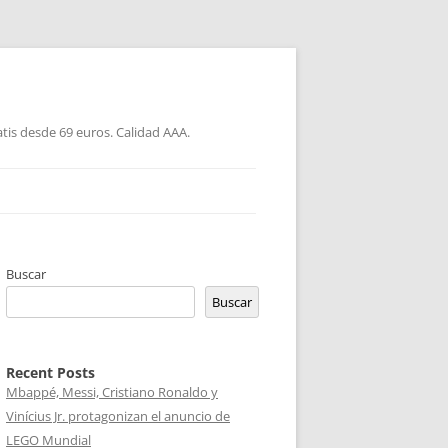
atis desde 69 euros. Calidad AAA.
Buscar
Buscar
Recent Posts
Mbappé, Messi, Cristiano Ronaldo y
Vinícius Jr. protagonizan el anuncio de
LEGO Mundial