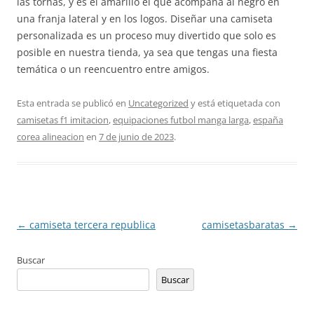
las tornas, y es el amarillo el que acompaña al negro en
una franja lateral y en los logos. Diseñar una camiseta
personalizada es un proceso muy divertido que solo es
posible en nuestra tienda, ya sea que tengas una fiesta
temática o un reencuentro entre amigos.
Esta entrada se publicó en
Uncategorized
y está etiquetada con
camisetas f1 imitacion
,
equipaciones futbol manga larga
,
españa
corea alineacion
en
7 de junio de 2023
.
Navegación
←
camiseta tercera republica
camisetasbaratas
→
de
Buscar
entradas
Buscar