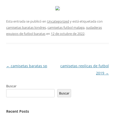
Esta entrada se publicó en
Uncategorized
y está etiquetada con
camisetas baratas londres
,
camisetas futbol malaga
,
sudaderas
equipos de futbol baratas
en
12 de octubre de 2022
.
Navegación
←
camisetas baratas sp
camisetas replicas de futbol
de
2019
→
entradas
Buscar
Buscar
Recent Posts