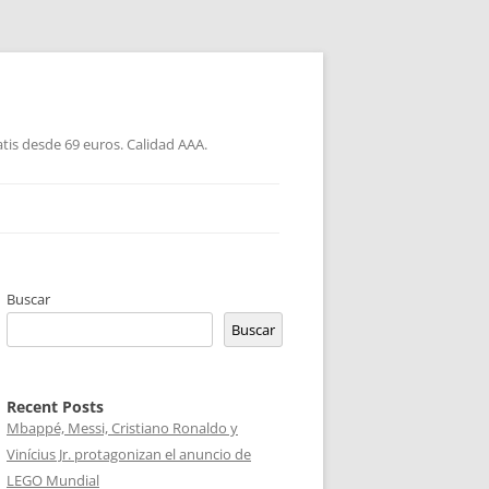
atis desde 69 euros. Calidad AAA.
Buscar
Buscar
Recent Posts
Mbappé, Messi, Cristiano Ronaldo y
Vinícius Jr. protagonizan el anuncio de
LEGO Mundial