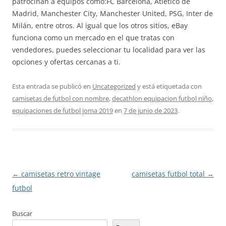
patrocinan a equipos como:FC Barcelona, Atlético de
Madrid, Manchester City, Manchester United, PSG, Inter de
Milán, entre otros. Al igual que los otros sitios, eBay
funciona como un mercado en el que tratas con
vendedores, puedes seleccionar tu localidad para ver las
opciones y ofertas cercanas a ti.
Esta entrada se publicó en
Uncategorized
y está etiquetada con
camisetas de futbol con nombre
,
decathlon equipacion futbol niño
,
equipaciones de futbol joma 2019
en
7 de junio de 2023
.
Navegación
←
camisetas retro vintage
camisetas futbol total
→
de
futbol
entradas
Buscar