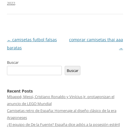
2022
.
Navegación
←
camisetas futbol falsas
comprar camisetas thai aaa
de
baratas
→
entradas
Buscar
Buscar
Recent Posts
Mbappé, Messi, Cristiano Ronaldo y Vinícius Jr. protagonizan el
anuncio de LEGO Mundial
Camisetas retro de España: Homenaje al diseño clásico de la era
Aragoneses
¿El equipo de De la Fuente? España dice adiós a la posesión estéril