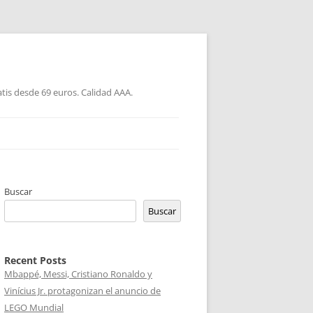
atis desde 69 euros. Calidad AAA.
Buscar
Buscar
Recent Posts
Mbappé, Messi, Cristiano Ronaldo y
Vinícius Jr. protagonizan el anuncio de
LEGO Mundial