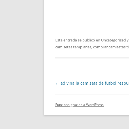
Esta entrada se publicó en
Uncategorized
y
camisetas templarias
,
comprar camisetas ti
Navegación
←
adivina la camiseta de futbol respu
de
entradas
Funciona gracias a WordPress