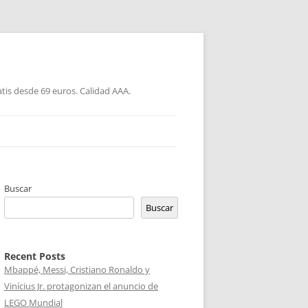
atis desde 69 euros. Calidad AAA.
Buscar
Buscar
Recent Posts
Mbappé, Messi, Cristiano Ronaldo y
Vinícius Jr. protagonizan el anuncio de
LEGO Mundial