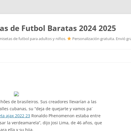
as de Futbol Baratas 2024 2025
isetas de futbol para adultos y niños.
Personalización gratuita. Envió gr
Saltar
al
contenido
hões de brasileiros. Sus creadores llevarían a las
calles cubanas, su “deja de quejarte y vamos pa´
ta ajax 2022 23
Ronaldo Phenomenon estaba entre
ar la verdeamarela”, dijo Josi Lima, de 46 años, que
a ella y su hija.