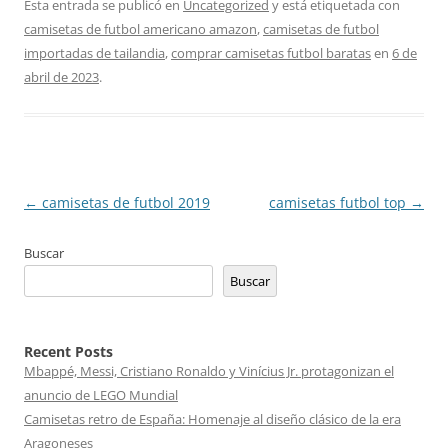
Esta entrada se publicó en
Uncategorized
y está etiquetada con
camisetas de futbol americano amazon
,
camisetas de futbol
importadas de tailandia
,
comprar camisetas futbol baratas
en
6 de
abril de 2023
.
Navegación
←
camisetas de futbol 2019
camisetas futbol top
→
de
Buscar
entradas
Buscar
Recent Posts
Mbappé, Messi, Cristiano Ronaldo y Vinícius Jr. protagonizan el
anuncio de LEGO Mundial
Camisetas retro de España: Homenaje al diseño clásico de la era
Aragoneses