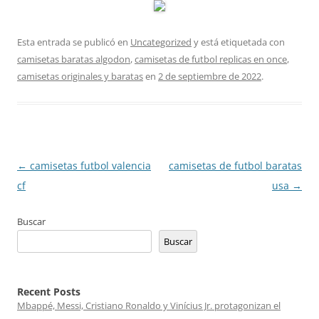
Esta entrada se publicó en
Uncategorized
y está etiquetada con
camisetas baratas algodon
,
camisetas de futbol replicas en once
,
camisetas originales y baratas
en
2 de septiembre de 2022
.
Navegación
←
camisetas futbol valencia
camisetas de futbol baratas
de
cf
usa
→
entradas
Buscar
Buscar
Recent Posts
Mbappé, Messi, Cristiano Ronaldo y Vinícius Jr. protagonizan el