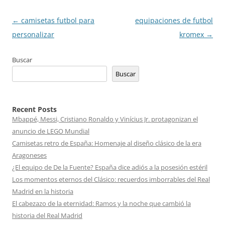
Navegación
←
camisetas futbol para
equipaciones de futbol
de
personalizar
kromex
→
entradas
Buscar
Buscar
Recent Posts
Mbappé, Messi, Cristiano Ronaldo y Vinícius Jr. protagonizan el
anuncio de LEGO Mundial
Camisetas retro de España: Homenaje al diseño clásico de la era
Aragoneses
¿El equipo de De la Fuente? España dice adiós a la posesión estéril
Los momentos eternos del Clásico: recuerdos imborrables del Real
Madrid en la historia
El cabezazo de la eternidad: Ramos y la noche que cambió la
historia del Real Madrid