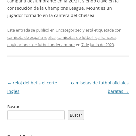
campaña deslumbrante en la 20/21, siendo clave en la
consecución de la Champions League. Mount es un
jugador formado en la cantera del Chelsea.
Esta entrada se publicó en
Uncategorized
y está etiquetada con
camiseta de españa replica
,
camisetas de futbol liga francesa
,
equipaciones de futbol under armour
en
7 de junio de 2023
.
Navegación
←
reloj del betis el corte
camisetas de futbol oficiales
de
ingles
baratas
→
entradas
Buscar
Buscar