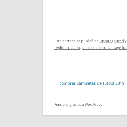
Esta entrada se publicó en
Uncategorized
y
replicas rosario
,
camisetas retro vintage fu
Navegación
←
comprar camisetas de futbol 2019
de
entradas
Funciona gracias a WordPress