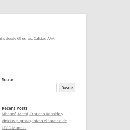
atis desde 69 euros. Calidad AAA.
Buscar
Buscar
Recent Posts
Mbappé, Messi, Cristiano Ronaldo y
Vinícius Jr. protagonizan el anuncio de
LEGO Mundial