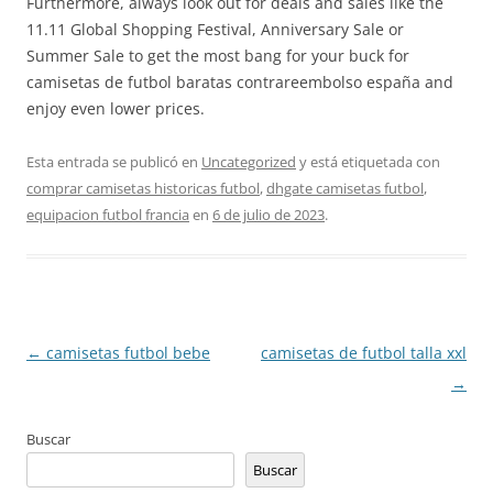
Furthermore, always look out for deals and sales like the
11.11 Global Shopping Festival, Anniversary Sale or
Summer Sale to get the most bang for your buck for
camisetas de futbol baratas contrareembolso españa and
enjoy even lower prices.
Esta entrada se publicó en
Uncategorized
y está etiquetada con
comprar camisetas historicas futbol
,
dhgate camisetas futbol
,
equipacion futbol francia
en
6 de julio de 2023
.
Navegación
←
camisetas futbol bebe
camisetas de futbol talla xxl
de
→
entradas
Buscar
Buscar