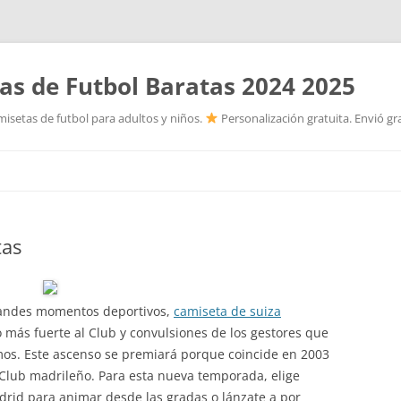
as de Futbol Baratas 2024 2025
isetas de futbol para adultos y niños.
Personalización gratuita. Envió gr
Saltar
al
contenido
tas
randes momentos deportivos,
camiseta de suiza
más fuerte al Club y convulsiones de los gestores que
imos. Este ascenso se premiará porque coincide en 2003
 Club madrileño. Para esta nueva temporada, elige
drid para animar desde las gradas o lánzate a por