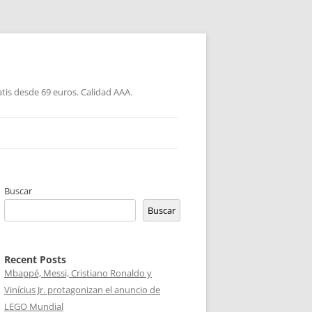
atis desde 69 euros. Calidad AAA.
Buscar
Buscar
Recent Posts
Mbappé, Messi, Cristiano Ronaldo y
Vinícius Jr. protagonizan el anuncio de
LEGO Mundial