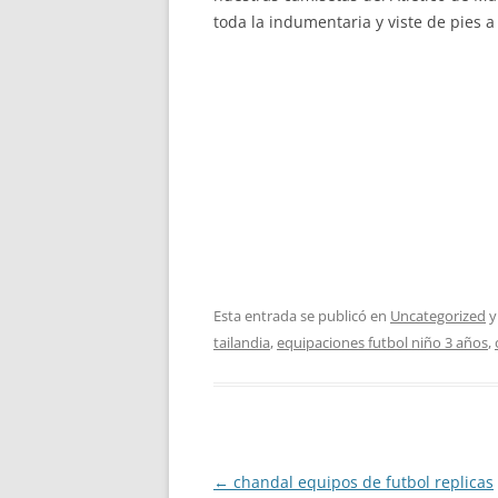
toda la indumentaria y viste de pies a
Esta entrada se publicó en
Uncategorized
y
tailandia
,
equipaciones futbol niño 3 años
,
Navegación
←
chandal equipos de futbol replicas