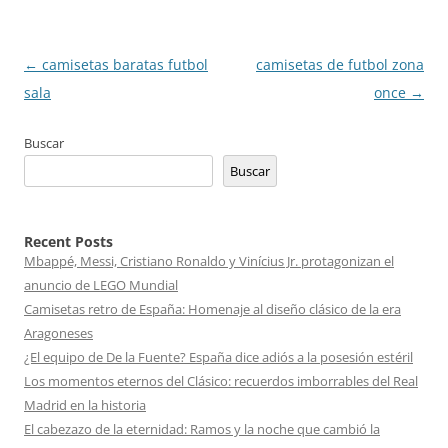
Navegación
←
camisetas baratas futbol
camisetas de futbol zona
de
sala
once
→
entradas
Buscar
Buscar
Recent Posts
Mbappé, Messi, Cristiano Ronaldo y Vinícius Jr. protagonizan el
anuncio de LEGO Mundial
Camisetas retro de España: Homenaje al diseño clásico de la era
Aragoneses
¿El equipo de De la Fuente? España dice adiós a la posesión estéril
Los momentos eternos del Clásico: recuerdos imborrables del Real
Madrid en la historia
El cabezazo de la eternidad: Ramos y la noche que cambió la