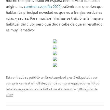
mucho tiempo. No sólo en España hemos visto camisetas
originales,
camiseta españa 2022
polémicas o que den que
hablar. La principal novedad es que es a franjas verticales
rojas y azules. Para muchos hinchas se traiciona la imagen
habitual del club, pero qué duda cabe de que el resultado
es muy llamativo.
Esta entrada se publicó en
Uncategorized
y está etiquetada con
comprar camisetas hollister
,
donde comprar equipaciones futbol
baratas
,
equipaciones de futbol baratas luanvi
en
18 de julio de
2022
.