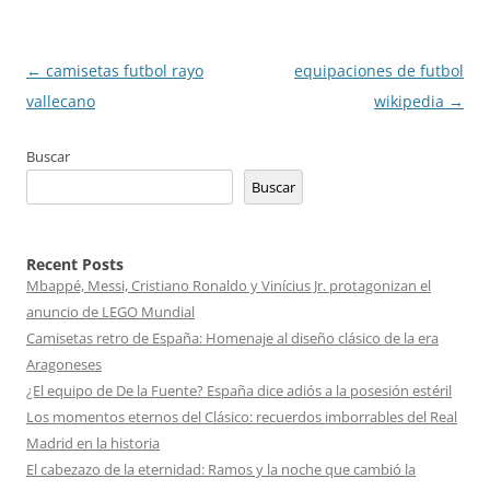
Navegación
←
camisetas futbol rayo
equipaciones de futbol
de
vallecano
wikipedia
→
entradas
Buscar
Buscar
Recent Posts
Mbappé, Messi, Cristiano Ronaldo y Vinícius Jr. protagonizan el
anuncio de LEGO Mundial
Camisetas retro de España: Homenaje al diseño clásico de la era
Aragoneses
¿El equipo de De la Fuente? España dice adiós a la posesión estéril
Los momentos eternos del Clásico: recuerdos imborrables del Real
Madrid en la historia
El cabezazo de la eternidad: Ramos y la noche que cambió la