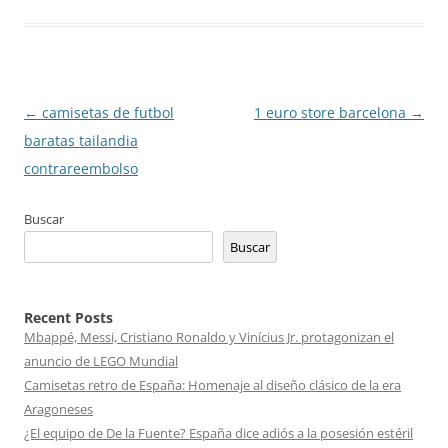
Navegación
←
camisetas de futbol
1 euro store barcelona
→
de
baratas tailandia
entradas
contrareembolso
Buscar
Buscar
Recent Posts
Mbappé, Messi, Cristiano Ronaldo y Vinícius Jr. protagonizan el
anuncio de LEGO Mundial
Camisetas retro de España: Homenaje al diseño clásico de la era
Aragoneses
¿El equipo de De la Fuente? España dice adiós a la posesión estéril