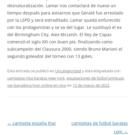
desnaturalización. Lamar nos contactará de nuevo un
tiempo después para avisarnos que Gerald fue arrestado
por la LSPD y será extraditado. Lamar queda enfurecido
con los protagonistas y se va del lugar. Le sustituyó el ex
del Birmingham City, Alex McLeish. El Rey de Copas
comenzó el siglo XXI con buen pie, finalizando como
subcampeón del Clausura 2000, siendo Bruno Marioni el
segundo goleador del torneo con 13 goles.
Esta entrada se publicó en
Uncategorized
y está etiquetada con
camisetas nba baratas new york
,
equipaciones de futbol antiguas
,
ver barcelona lyon online en vivo
en
12 de marzo de 2022
.
Navegación
←
camiseta españa thai
camisetas de futbol baratas
de
com
→