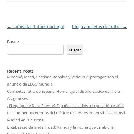
Navegación
←
camisetas futbol portugal
blog camisetas de futbol
→
de
Buscar
entradas
Buscar
Recent Posts
Mbappé, Messi, Cristiano Ronaldo y Vinícius Jr. protagonizan el
anuncio de LEGO Mundial
Camisetas retro de España: Homenaje al diseño clásico de la era
Aragoneses
¿El equipo de De la Fuente? España dice adiós a la posesión estéril
Los momentos eternos del Clásico: recuerdos imborrables del Real
Madrid en la historia
El cabezazo de la eternidad: Ramos y la noche que cambió la