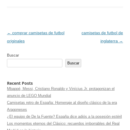
Navegación
←
comprar camisetas de futbol
camisetas de futbol de
de
originales
inglaterra
→
entradas
Buscar
Buscar
Recent Posts
Mbappé, Messi, Cristiano Ronaldo y Vinícius Jr. protagonizan el
anuncio de LEGO Mundial
Camisetas retro de España: Homenaje al diseño clásico de la era
Aragoneses
¿El equipo de De la Fuente? España dice adiós a la posesión estéril
Los momentos eternos del Clásico: recuerdos imborrables del Real