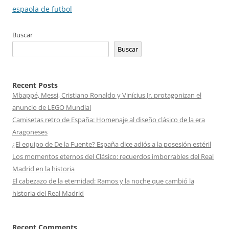
entradas
espaola de futbol
Buscar
Buscar
Recent Posts
Mbappé, Messi, Cristiano Ronaldo y Vinícius Jr. protagonizan el
anuncio de LEGO Mundial
Camisetas retro de España: Homenaje al diseño clásico de la era
Aragoneses
¿El equipo de De la Fuente? España dice adiós a la posesión estéril
Los momentos eternos del Clásico: recuerdos imborrables del Real
Madrid en la historia
El cabezazo de la eternidad: Ramos y la noche que cambió la
historia del Real Madrid
Recent Comments