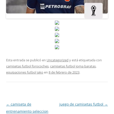
Esta entrada se publicó en
Uncategorized
y está etiquetada con
camisetas futbol forocoches
,
camisetas futbol joma baratas
,
equipaciones futbol jako
en
8 de febrero de 2023
.
Navegación
←
camiseta de
juego de camisetas futbol
→
de
entrenamiento seleccion