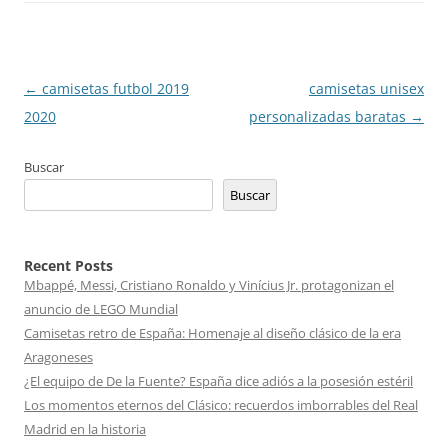
Navegación
←
camisetas futbol 2019
camisetas unisex
de
2020
personalizadas baratas
→
entradas
Buscar
Buscar
Recent Posts
Mbappé, Messi, Cristiano Ronaldo y Vinícius Jr. protagonizan el
anuncio de LEGO Mundial
Camisetas retro de España: Homenaje al diseño clásico de la era
Aragoneses
¿El equipo de De la Fuente? España dice adiós a la posesión estéril
Los momentos eternos del Clásico: recuerdos imborrables del Real
Madrid en la historia