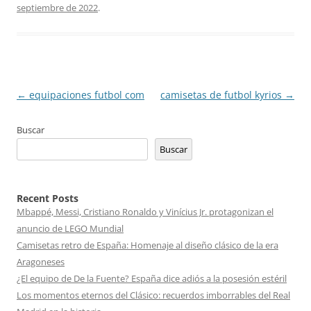
septiembre de 2022
.
Navegación
←
equipaciones futbol com
camisetas de futbol kyrios
→
de
Buscar
entradas
Buscar
Recent Posts
Mbappé, Messi, Cristiano Ronaldo y Vinícius Jr. protagonizan el
anuncio de LEGO Mundial
Camisetas retro de España: Homenaje al diseño clásico de la era
Aragoneses
¿El equipo de De la Fuente? España dice adiós a la posesión estéril
Los momentos eternos del Clásico: recuerdos imborrables del Real