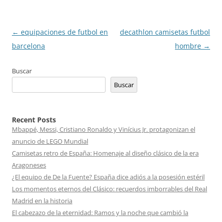
Navegación
←
equipaciones de futbol en
decathlon camisetas futbol
de
barcelona
hombre
→
entradas
Buscar
Buscar
Recent Posts
Mbappé, Messi, Cristiano Ronaldo y Vinícius Jr. protagonizan el
anuncio de LEGO Mundial
Camisetas retro de España: Homenaje al diseño clásico de la era
Aragoneses
¿El equipo de De la Fuente? España dice adiós a la posesión estéril
Los momentos eternos del Clásico: recuerdos imborrables del Real
Madrid en la historia
El cabezazo de la eternidad: Ramos y la noche que cambió la