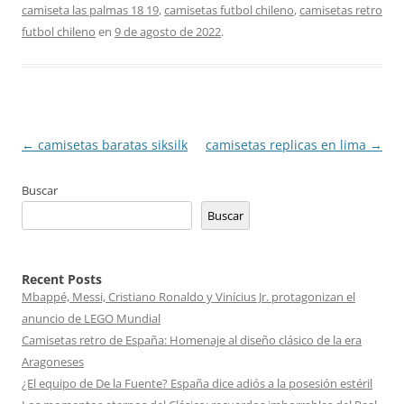
camiseta las palmas 18 19
,
camisetas futbol chileno
,
camisetas retro
futbol chileno
en
9 de agosto de 2022
.
Navegación
←
camisetas baratas siksilk
camisetas replicas en lima
→
de
Buscar
entradas
Buscar
Recent Posts
Mbappé, Messi, Cristiano Ronaldo y Vinícius Jr. protagonizan el
anuncio de LEGO Mundial
Camisetas retro de España: Homenaje al diseño clásico de la era
Aragoneses
¿El equipo de De la Fuente? España dice adiós a la posesión estéril