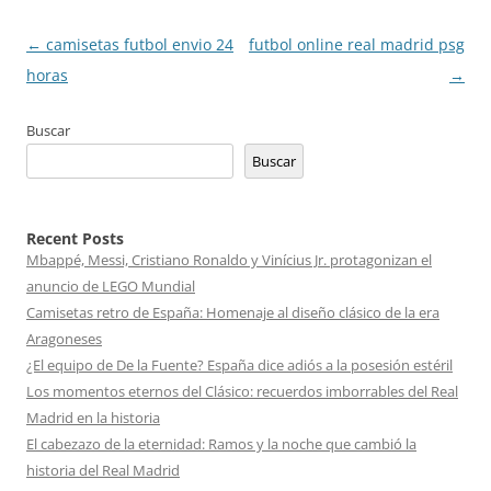
Navegación
←
camisetas futbol envio 24
futbol online real madrid psg
de
horas
→
entradas
Buscar
Buscar
Recent Posts
Mbappé, Messi, Cristiano Ronaldo y Vinícius Jr. protagonizan el
anuncio de LEGO Mundial
Camisetas retro de España: Homenaje al diseño clásico de la era
Aragoneses
¿El equipo de De la Fuente? España dice adiós a la posesión estéril
Los momentos eternos del Clásico: recuerdos imborrables del Real
Madrid en la historia
El cabezazo de la eternidad: Ramos y la noche que cambió la
historia del Real Madrid