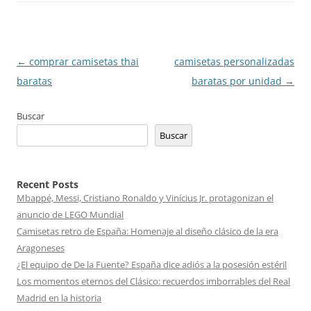
Navegación
←
comprar camisetas thai
camisetas personalizadas
de
baratas
baratas por unidad
→
entradas
Buscar
Buscar
Recent Posts
Mbappé, Messi, Cristiano Ronaldo y Vinícius Jr. protagonizan el
anuncio de LEGO Mundial
Camisetas retro de España: Homenaje al diseño clásico de la era
Aragoneses
¿El equipo de De la Fuente? España dice adiós a la posesión estéril
Los momentos eternos del Clásico: recuerdos imborrables del Real
Madrid en la historia