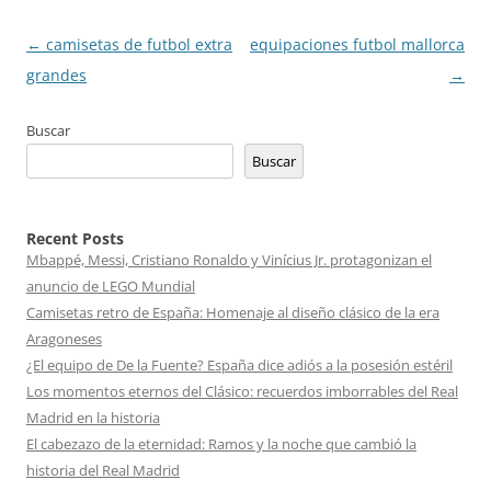
Navegación
←
camisetas de futbol extra
equipaciones futbol mallorca
de
grandes
→
entradas
Buscar
Buscar
Recent Posts
Mbappé, Messi, Cristiano Ronaldo y Vinícius Jr. protagonizan el
anuncio de LEGO Mundial
Camisetas retro de España: Homenaje al diseño clásico de la era
Aragoneses
¿El equipo de De la Fuente? España dice adiós a la posesión estéril
Los momentos eternos del Clásico: recuerdos imborrables del Real
Madrid en la historia
El cabezazo de la eternidad: Ramos y la noche que cambió la
historia del Real Madrid