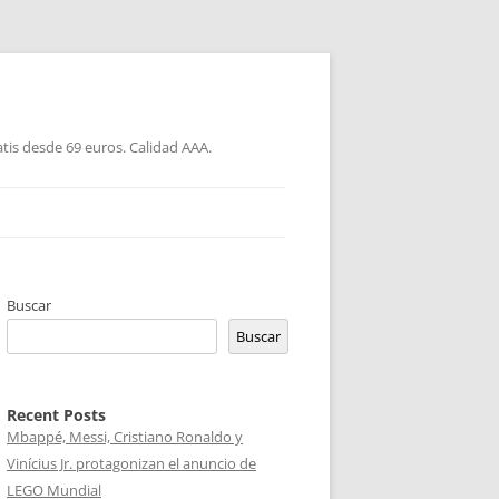
atis desde 69 euros. Calidad AAA.
Buscar
Buscar
Recent Posts
Mbappé, Messi, Cristiano Ronaldo y
Vinícius Jr. protagonizan el anuncio de
LEGO Mundial