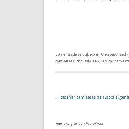
Esta entrada se publicó en
Uncategorized
y
camisetas futbol sala jaen
,
replicas camiset
Navegación
←
diseñar camisetas de futbol argent
de
entradas
Funciona gracias a WordPress