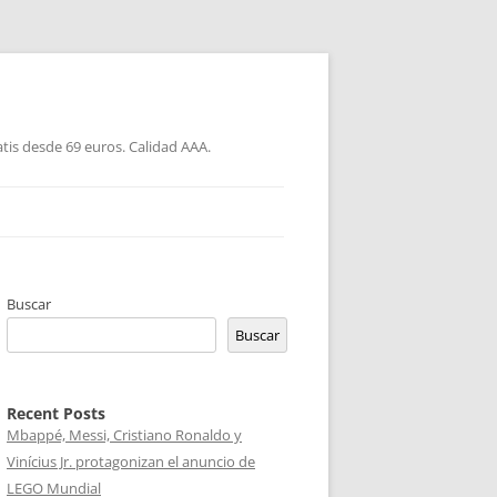
atis desde 69 euros. Calidad AAA.
Buscar
Buscar
Recent Posts
Mbappé, Messi, Cristiano Ronaldo y
Vinícius Jr. protagonizan el anuncio de
LEGO Mundial