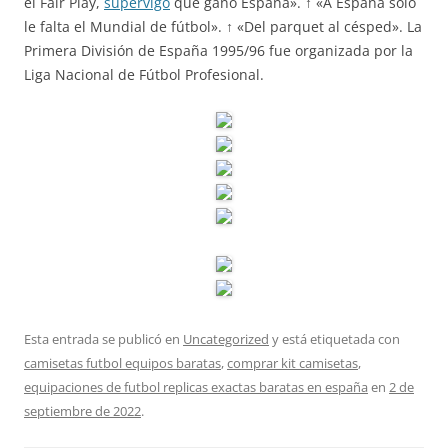
el Fair Play,
supervigo
que ganó España». ↑ «A España solo
le falta el Mundial de fútbol». ↑ «Del parquet al césped». La
Primera División de España 1995/96 fue organizada por la
Liga Nacional de Fútbol Profesional.
Esta entrada se publicó en
Uncategorized
y está etiquetada con
camisetas futbol equipos baratas
,
comprar kit camisetas
,
equipaciones de futbol replicas exactas baratas en españa
en
2 de
septiembre de 2022
.