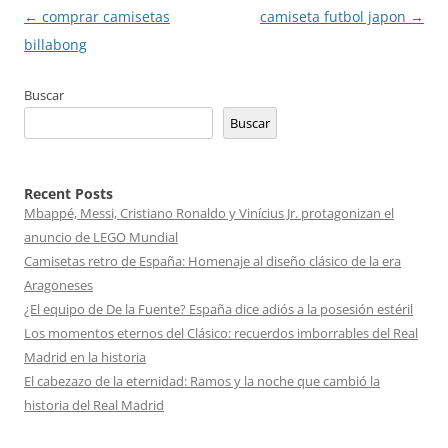
Navegación
←
comprar camisetas
camiseta futbol japon
→
de
billabong
entradas
Buscar
Buscar
Recent Posts
Mbappé, Messi, Cristiano Ronaldo y Vinícius Jr. protagonizan el
anuncio de LEGO Mundial
Camisetas retro de España: Homenaje al diseño clásico de la era
Aragoneses
¿El equipo de De la Fuente? España dice adiós a la posesión estéril
Los momentos eternos del Clásico: recuerdos imborrables del Real
Madrid en la historia
El cabezazo de la eternidad: Ramos y la noche que cambió la
historia del Real Madrid