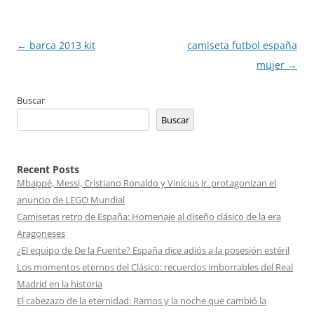
Navegación
←
barca 2013 kit
camiseta futbol españa
de
mujer
→
entradas
Buscar
Buscar
Recent Posts
Mbappé, Messi, Cristiano Ronaldo y Vinícius Jr. protagonizan el
anuncio de LEGO Mundial
Camisetas retro de España: Homenaje al diseño clásico de la era
Aragoneses
¿El equipo de De la Fuente? España dice adiós a la posesión estéril
Los momentos eternos del Clásico: recuerdos imborrables del Real
Madrid en la historia
El cabezazo de la eternidad: Ramos y la noche que cambió la