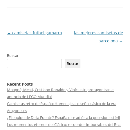
Navegación
←
camisetas futbol gamarra
las mejores camisetas de
de
barcelona
→
entradas
Buscar
Buscar
Recent Posts
Mbappé, Messi, Cristiano Ronaldo y Vinícius Jr. protagonizan el
anuncio de LEGO Mundial
Camisetas retro de España: Homenaje al diseño clásico de la era
Aragoneses
¿El equipo de De la Fuente? España dice adiós a la posesión estéril
Los momentos eternos del Clásico: recuerdos imborrables del Real