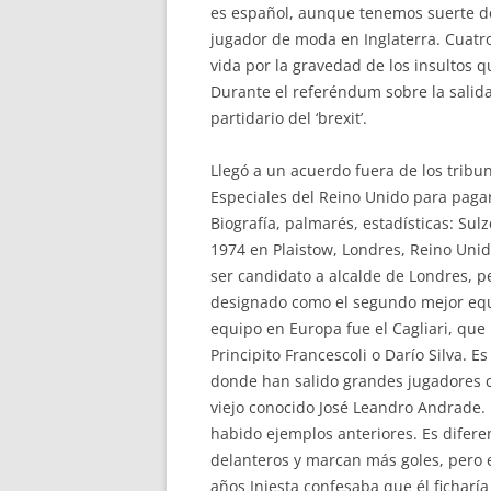
es español, aunque tenemos suerte de 
jugador de moda en Inglaterra. Cuat
vida por la gravedad de los insultos q
Durante el referéndum sobre la salid
partidario del ‘brexit’.
Llegó a un acuerdo fuera de los tribu
Especiales del Reino Unido para pagar
Biografía, palmarés, estadísticas: Su
1974 en Plaistow, Londres, Reino Uni
ser candidato a alcalde de Londres, pe
designado como el segundo mejor equi
equipo en Europa fue el Cagliari, qu
Principito Francescoli o Darío Silva. 
donde han salido grandes jugadores c
viejo conocido José Leandro Andrade. 
habido ejemplos anteriores. Es difere
delanteros y marcan más goles, pero e
años Iniesta confesaba que él ficharía