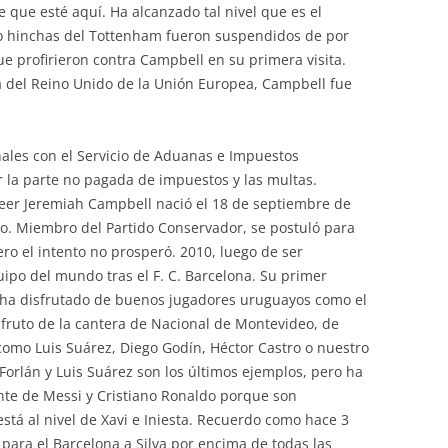
que esté aquí. Ha alcanzado tal nivel que es el
ro hinchas del Tottenham fueron suspendidos de por
ue profirieron contra Campbell en su primera visita.
a del Reino Unido de la Unión Europea, Campbell fue
nales con el Servicio de Aduanas e Impuestos
 la parte no pagada de impuestos y las multas.
lzeer Jeremiah Campbell nació el 18 de septiembre de
do. Miembro del Partido Conservador, se postuló para
ro el intento no prosperó. 2010, luego de ser
po del mundo tras el F. C. Barcelona. Su primer
e ha disfrutado de buenos jugadores uruguayos como el
Es fruto de la cantera de Nacional de Montevideo, de
omo Luis Suárez, Diego Godín, Héctor Castro o nuestro
Forlán y Luis Suárez son los últimos ejemplos, pero ha
nte de Messi y Cristiano Ronaldo porque son
stá al nivel de Xavi e Iniesta. Recuerdo como hace 3
 para el Barcelona a Silva por encima de todas las