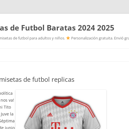
as de Futbol Baratas 2024 2025
isetas de futbol para adultos y niños.
Personalización gratuita. Envió gr
Saltar
al
contenido
isetas de futbol replicas
olítica
 nos va!
i Tito
 Juve la
 Séptima
de junio