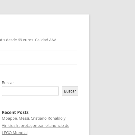
atis desde 69 euros. Calidad AAA.
Buscar
Buscar
Recent Posts
Mbappé, Messi, Cristiano Ronaldo y
Vinícius Jr. protagonizan el anuncio de
LEGO Mundial