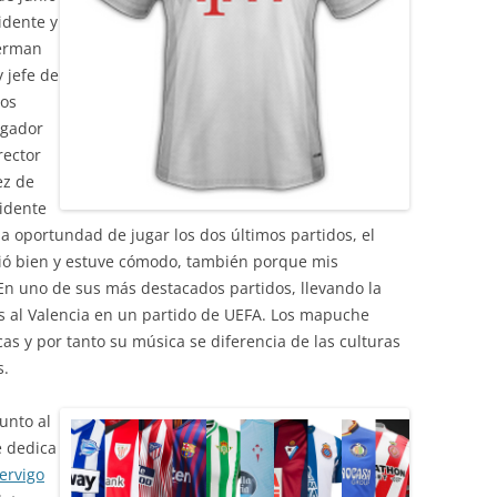
idente y
verman
 jefe de
ios
ugador
rector
ez de
idente
 la oportundad de jugar los dos últimos partidos, el
ió bien y estuve cómodo, también porque mis
En uno de sus más destacados partidos, llevando la
es al Valencia en un partido de UEFA. Los mapuche
as y por tanto su música se diferencia de las culturas
s.
junto al
e dedica
ervigo