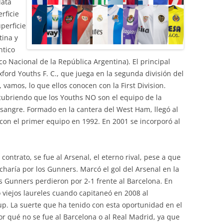
lata
rficie
perficie
tina y
ntico
co Nacional de la República Argentina). El principal
ford Youths F. C., que juega en la segunda división del
, vamos, lo que ellos conocen con la First Division.
cubriendo que los Youths NO son el equipo de la
sangre. Formado en la cantera del West Ham, llegó al
on el primer equipo en 1992. En 2001 se incorporó al
contrato, se fue al Arsenal, el eterno rival, pese a que
haría por los Gunners. Marcó el gol del Arsenal en la
s Gunners perdieron por 2-1 frente al Barcelona. En
 viejos laureles cuando capitaneó en 2008 al
p. La suerte que ha tenido con esta oportunidad en el
 por qué no se fue al Barcelona o al Real Madrid, ya que