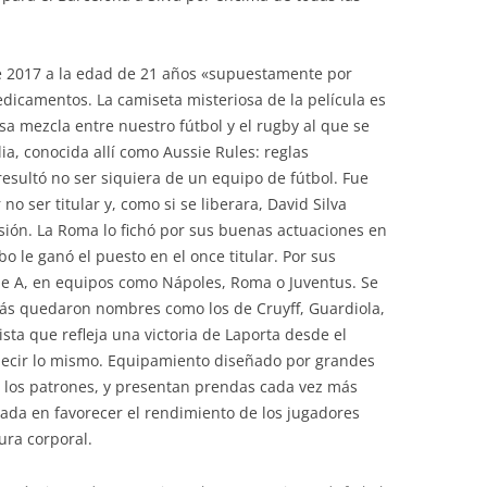
de 2017 a la edad de 21 años «supuestamente por
dicamentos. La camiseta misteriosa de la película es
esa mezcla entre nuestro fútbol y el rugby al que se
ia, conocida allí como Aussie Rules: reglas
resultó no ser siquiera de un equipo de fútbol. Fue
no ser titular y, como si se liberara, David Silva
ión. La Roma lo fichó por sus buenas actuaciones en
bo le ganó el puesto en el once titular. Por sus
rie A, en equipos como Nápoles, Roma o Juventus. Se
trás quedaron nombres como los de Cruyff, Guardiola,
ista que refleja una victoria de Laporta desde el
decir lo mismo. Equipamiento diseñado por grandes
e los patrones, y presentan prendas cada vez más
rada en favorecer el rendimiento de los jugadores
ura corporal.